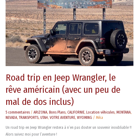
Wrangler,
le
rêve
américain
(avec
un
peu
de
mal
de
dos
Road trip en Jeep Wrangler, le
inclus)
rêve américain (avec un peu de
mal de dos inclus)
5 commentaires
/
ARIZONA
,
Bons Plans
,
CALIFORNIE
,
Location véhicules
,
MONTANA
,
NEVADA
,
TRANSPORTS
,
UTAH
,
VOTRE AVENTURE
,
WYOMING
/
Mika
Un road trip en Jeep Wrangler restera à n’en pas douter un souvenir inoubliable !!
Alors suivez moi pour l’aventure !