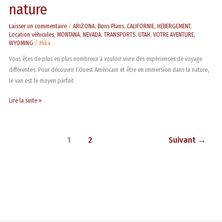
nature
Laisser un commentaire
/
ARIZONA
,
Bons Plans
,
CALIFORNIE
,
HEBERGEMENT
,
Location véhicules
,
MONTANA
,
NEVADA
,
TRANSPORTS
,
UTAH
,
VOTRE AVENTURE
,
WYOMING
/
Mika
Vous êtes de plus en plus nombreux à vouloir vivre des expériences de voyage
différentes. Pour découvrir l’Ouest Américain et être en immersion dans la nature,
le van est le moyen parfait
Lire la suite »
1
2
Suivant
→