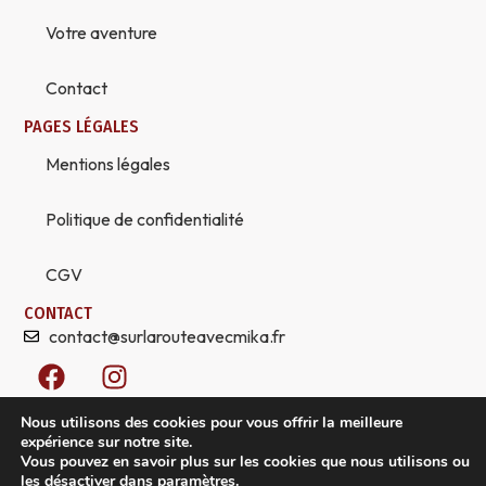
Votre aventure
Contact
PAGES LÉGALES
Mentions légales
Politique de confidentialité
CGV
CONTACT
contact@surlarouteavecmika.fr
F
I
a
n
c
s
Nous utilisons des cookies pour vous offrir la meilleure
e
t
expérience sur notre site.
Vous pouvez en savoir plus sur les cookies que nous utilisons ou
b
a
les désactiver dans
paramètres
.