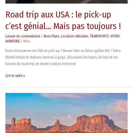
Road trip aux USA : le pick-up
c’est génial… Mais pas toujours !
Laisser un commentaire
/
Bons Plans
,
Location véhicules
,
TRANSPORTS
,
VOTRE
AVENTURE
/
Mika
Envie de traverser les USA en pick-up ? Bonne idée ou future galère XXL ? Entre
liberté totale et stations services à gogo, découvrez les hauts, les bas et les
bosses du road trip en mode cowboy motorisé
Lire la suite »
La
Playlist
sur
la
route
avec