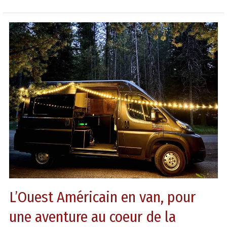
L’Ouest
Américain
en
van,
pour
une
aventure
au
coeur
de
la
nature
L’Ouest Américain en van, pour
une aventure au coeur de la