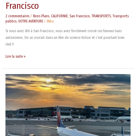
Francisco
2 commentaires
/
Bons Plans
,
CALIFORNIE
,
San Francisco
,
TRANSPORTS
,
Transports
publics
,
VOTRE AVENTURE
/
Mika
Si vous avez été à San Francisco, vous avez forcément croisé ces fameux taxis
autonomes. On se croirait dans un film de science fiction et c’est pourtant bien
réel !!
Lire la suite »
Ce
que
vous
devez
savoir
sur
le
MPC
pour