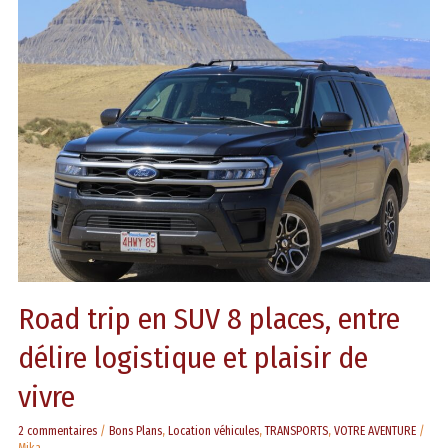
trip
en
SUV
8
places,
entre
délire
logistique
et
plaisir
de
vivre
Road trip en SUV 8 places, entre
délire logistique et plaisir de
vivre
2 commentaires
/
Bons Plans
,
Location véhicules
,
TRANSPORTS
,
VOTRE AVENTURE
/