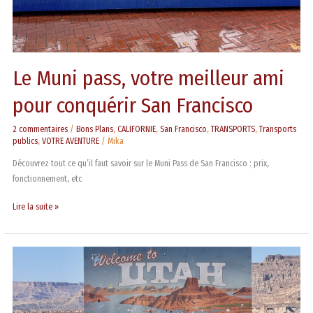
Le Muni pass, votre meilleur ami
pour conquérir San Francisco
2 commentaires
/
Bons Plans
,
CALIFORNIE
,
San Francisco
,
TRANSPORTS
,
Transports
publics
,
VOTRE AVENTURE
/
Mika
Découvrez tout ce qu’il faut savoir sur le Muni Pass de San Francisco : prix,
fonctionnement, etc
Lire la suite »
Road
trip
en
Jeep