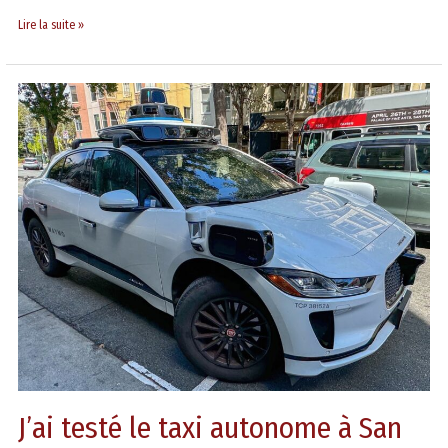
Lire la suite »
J’ai
testé
le
taxi
autonome
à
San
Francisco
J’ai testé le taxi autonome à San