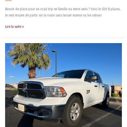
Mika
Besoin de place pour un road trip en famille ou entre amis ? Voici le SUV 8 places,
le seul moyen de partir sur la route sans laisser mamie ou les valises
Lire la suite »
Road
trip
aux
USA
:
le
pick-
up
c’est
génial…
Mais
pas
toujours
!