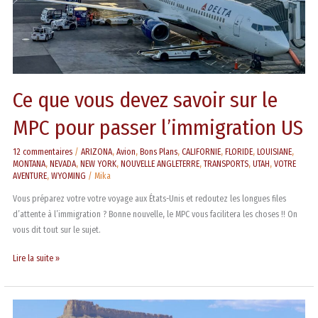
passer
l’immigration
US
Ce que vous devez savoir sur le
MPC pour passer l’immigration US
12 commentaires
/
ARIZONA
,
Avion
,
Bons Plans
,
CALIFORNIE
,
FLORIDE
,
LOUISIANE
,
MONTANA
,
NEVADA
,
NEW YORK
,
NOUVELLE ANGLETERRE
,
TRANSPORTS
,
UTAH
,
VOTRE
AVENTURE
,
WYOMING
/
Mika
Vous préparez votre votre voyage aux États-Unis et redoutez les longues files
d’attente à l’immigration ? Bonne nouvelle, le MPC vous facilitera les choses !! On
vous dit tout sur le sujet.
Lire la suite »
Road