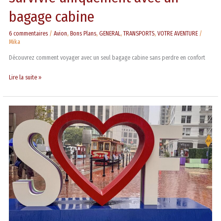
bagage cabine
6 commentaires
/
Avion
,
Bons Plans
,
GENERAL
,
TRANSPORTS
,
VOTRE AVENTURE
/
Mika
Découvrez comment voyager avec un seul bagage cabine sans perdre en confort
Lire la suite »
Le
Muni
pass,
votre
meilleur
ami
pour
conquérir
San
Francisco