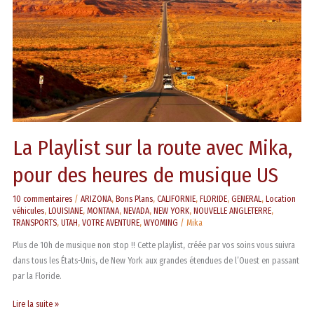
Mika,
pour
des
heures
de
musique
US
La Playlist sur la route avec Mika,
pour des heures de musique US
10 commentaires
/
ARIZONA
,
Bons Plans
,
CALIFORNIE
,
FLORIDE
,
GENERAL
,
Location
véhicules
,
LOUISIANE
,
MONTANA
,
NEVADA
,
NEW YORK
,
NOUVELLE ANGLETERRE
,
TRANSPORTS
,
UTAH
,
VOTRE AVENTURE
,
WYOMING
/
Mika
Plus de 10h de musique non stop !! Cette playlist, créée par vos soins vous suivra
dans tous les États-Unis, de New York aux grandes étendues de l’Ouest en passant
par la Floride.
Lire la suite »