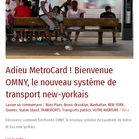
le
nouveau
système
de
transport
new-
yorkais
Adieu MetroCard ! Bienvenue
OMNY, le nouveau système de
transport new-yorkais
Laisser un commentaire
/
Bons Plans
,
Bronx
,
Brooklyn
,
Manhattan
,
NEW YORK
,
Queens
,
Staten Island
,
TRANSPORTS
,
Transports publics
,
VOTRE AVENTURE
/
Mika
Découvrez comment fonctionne OMNY, le nouveau système de paiement du métro
et bus new-yorkais