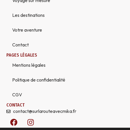
Voyage sur mesure
Les destinations
Votre aventure
Contact
PAGES LÉGALES
Mentions légales
Politique de confidentialité
CGV
CONTACT
contact@surlarouteavecmika.fr
F
I
a
n