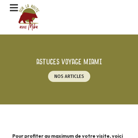
Aller
au
contenu
Astuces voyage miami
NOS ARTICLES
Pour profiter au maximum de votre visite, voici