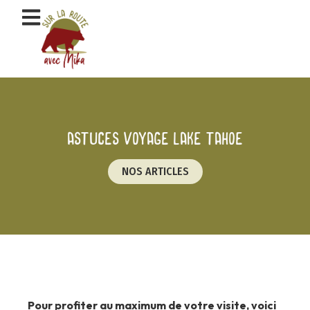
Aller
au
contenu
Astuces voyage Lake Tahoe
NOS ARTICLES
Pour profiter au maximum de votre visite, voici