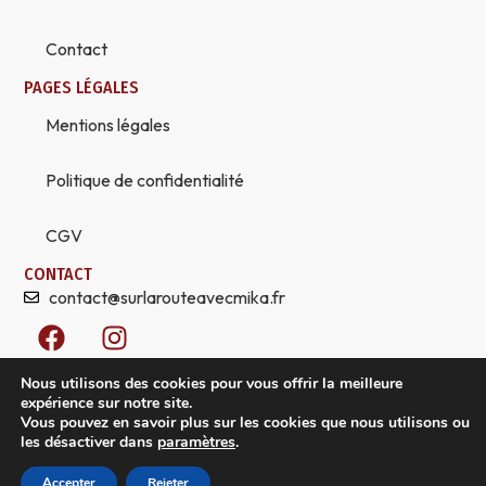
Contact
PAGES LÉGALES
Mentions légales
Politique de confidentialité
CGV
CONTACT
contact@surlarouteavecmika.fr
F
I
a
n
c
s
Nous utilisons des cookies pour vous offrir la meilleure
e
t
expérience sur notre site.
Vous pouvez en savoir plus sur les cookies que nous utilisons ou
b
a
les désactiver dans
paramètres
.
o
g
© 2026 Sur la route avec Mika, tous droits réservés. Créez
o
r
Accepter
Rejeter