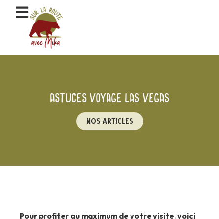
Aller
au
contenu
Astuces voyage las vegas
NOS ARTICLES
Pour profiter au maximum de votre visite, voici