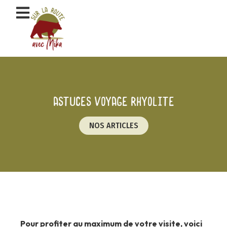
Aller
au
contenu
Astuces voyage rhyolite
NOS ARTICLES
Pour profiter au maximum de votre visite, voici