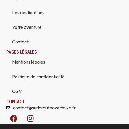
Les destinations
Votre aventure
Contact
PAGES LÉGALES
Mentions légales
Politique de confidentialité
CGV
CONTACT
contact@surlarouteavecmika.fr
F
I
a
n
c
s