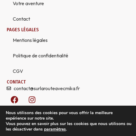
Votre aventure
Contact
PAGES LÉGALES
Mentions légales
Politique de confidentialité
CGV
CONTACT
contact@surlarouteavecmika.fr
F
I
a
n
c
s
Nous utilisons des cookies pour vous offrir la meilleure
e
t
expérience sur notre site.
Vous pouvez en savoir plus sur les cookies que nous utilisons ou
b
a
les désactiver dans
paramètres
.
o
g
© 2026 Sur la route avec Mika, tous droits réservés. Créez