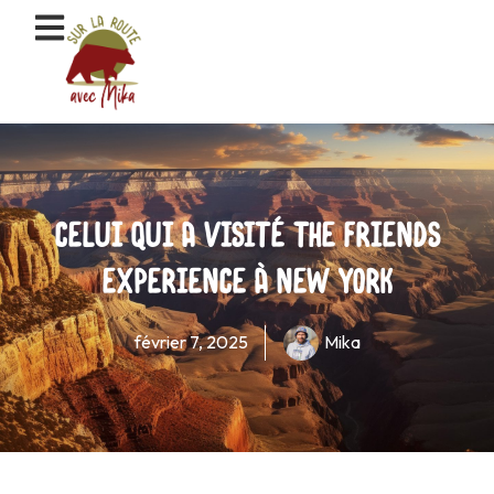
Aller
au
contenu
Celui qui a visité The Friends
Experience à New York
février 7, 2025
Mika