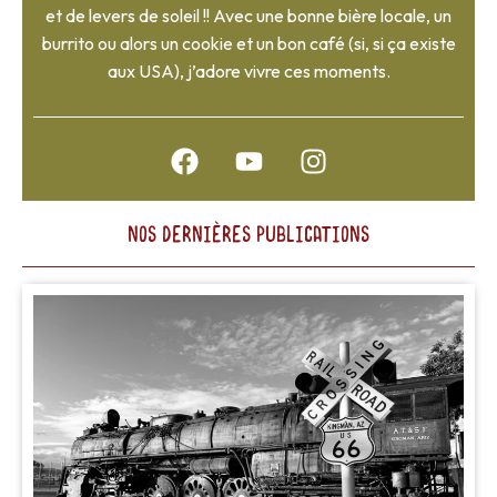
et de levers de soleil !! Avec une bonne bière locale, un
burrito ou alors un cookie et un bon café (si, si ça existe
aux USA), j’adore vivre ces moments.
F
Y
I
a
o
n
c
u
s
e
t
t
NOS DERNIÈRES PUBLICATIONS
b
u
a
o
b
g
o
e
r
k
a
m