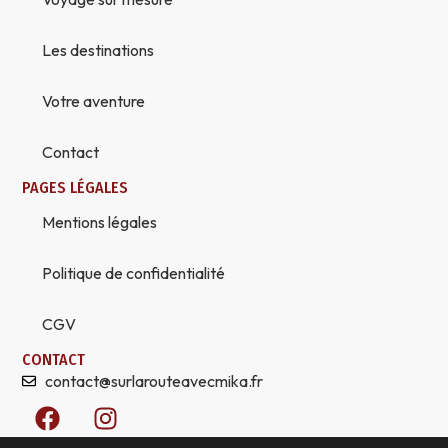
Les destinations
Votre aventure
Contact
PAGES LÉGALES
Mentions légales
Politique de confidentialité
CGV
CONTACT
contact@surlarouteavecmika.fr
F
I
a
n