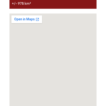
+/- 978 km²