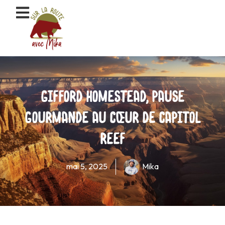
Aller
au
contenu
Gifford Homestead, pause
gourmande au cœur de Capitol
reef
mai 5, 2025
Mika