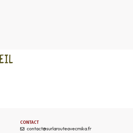
eil
CONTACT
contact@surlarouteavecmika.fr