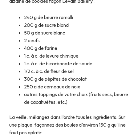
dizaine de cookies façon Levain Bakery :
240 g de beurre ramolli
200 g de sucre blond
50 g de sucre blanc
2 oeufs
400 g de farine
1 c. à c. de levure chimique
1 c. à c. de bicarbonate de soude
1/2 c. à c. de fleur de sel
300 g de pépites de chocolat
250 g de cerneaux de noix
autres toppings de votre choix (fruits secs, beurre
de cacahuètes, etc.)
La veille, mélangez dans l’ordre tous les ingrédients. Sur
une plaque, façonnez des boules d’environ 150 g qu’il ne
faut pas aplatir.