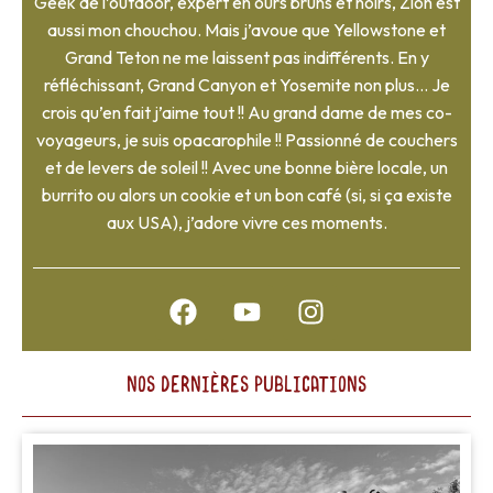
Geek de l’outdoor, expert en ours bruns et noirs, Zion est
aussi mon chouchou. Mais j’avoue que Yellowstone et
Grand Teton ne me laissent pas indifférents. En y
réfléchissant, Grand Canyon et Yosemite non plus… Je
crois qu’en fait j’aime tout !! Au grand dame de mes co-
voyageurs, je suis opacarophile !! Passionné de couchers
et de levers de soleil !! Avec une bonne bière locale, un
burrito ou alors un cookie et un bon café (si, si ça existe
aux USA), j’adore vivre ces moments.
F
Y
I
a
o
n
c
u
s
e
t
t
NOS DERNIÈRES PUBLICATIONS
b
u
a
o
b
g
o
e
r
k
a