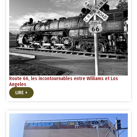
m
Route 66, les incontournables entre Williams et Los
Angeles
LIRE +