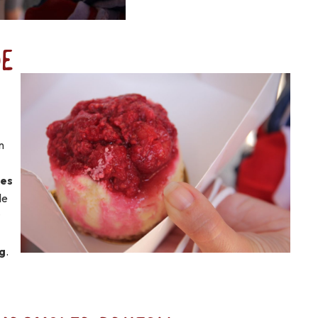
de
n
a
ies
le
t
g
.