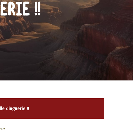
rie !!
e dinguerie !!
ise