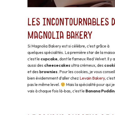
Les incontournables 
Magnolia Bakery
Si Magnolia Bakery est si célèbre, c’est grâce à
quelques spécialités. La première star de la maiso
c’est le
cupcake
, dont le fameux Red Velvet. Il y 
aussi des
cheesecakes
ultra crémeux, des
cook
et des
brownies
. Pour les cookies, je vous conseil
bien évidemment d’aller chez
Levain Bakery
, c’es
pas le même level.
Mais la spécialité pour qui je
vais à chaque fois là-bas, c’est le
Banana Puddin