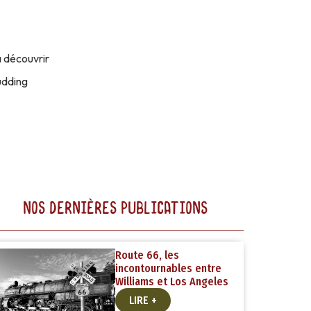
 découvrir
udding
NOS DERNIÈRES PUBLICATIONS
Route 66, les
incontournables entre
Williams et Los Angeles
LIRE +