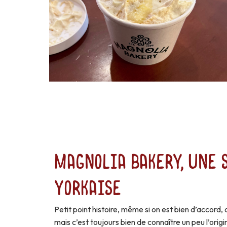
Magnolia Bakery, une 
yorkaise
Petit point histoire, même si on est bien d’accord,
mais c’est toujours bien de connaître un peu l’origi