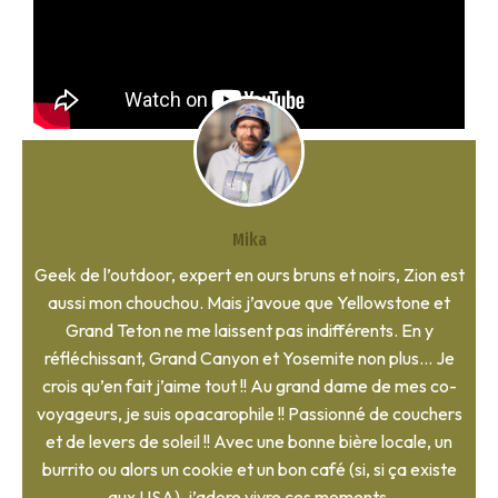
Mika
Geek de l’outdoor, expert en ours bruns et noirs, Zion est
aussi mon chouchou. Mais j’avoue que Yellowstone et
Grand Teton ne me laissent pas indifférents. En y
réfléchissant, Grand Canyon et Yosemite non plus… Je
crois qu’en fait j’aime tout !! Au grand dame de mes co-
voyageurs, je suis opacarophile !! Passionné de couchers
et de levers de soleil !! Avec une bonne bière locale, un
burrito ou alors un cookie et un bon café (si, si ça existe
aux USA), j’adore vivre ces moments.