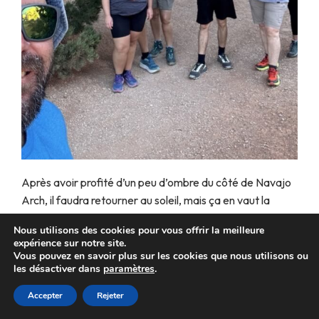
Après avoir profité d’un peu d’ombre du côté de Navajo
Arch, il faudra retourner au soleil, mais ça en vaut la
peine !!! Il y aura une nouvelle partie de randonnée sur une
Nous utilisons des cookies pour vous offrir la meilleure
langue de slick rock. De là, le paysage est sublime avec
expérience sur notre site.
une vue à 360° !! Alors ne boudez pas votre plaisir !!!
Vous pouvez en savoir plus sur les cookies que nous utilisons ou
les désactiver dans
paramètres
.
Accepter
Rejeter