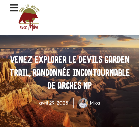
Aller
au
contenu
Venez explorer le Devils Garden
Trail, randonnée incontournable
de Arches NP
avril 29, 2025
Mika