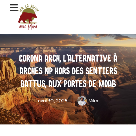
Aller
au
contenu
Corona Arch, l’alternative à
Arches NP hors des sentiers
battus, aux portes de Moab
avril 30, 2025
Mika