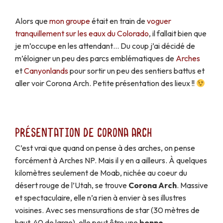
Alors que
mon groupe
était en train de
voguer
tranquillement sur les eaux du Colorado
, il fallait bien que
je m’occupe en les attendant… Du coup j’ai décidé de
m’éloigner un peu des parcs emblématiques de
Arches
et
Canyonlands
pour sortir un peu des sentiers battus et
aller voir Corona Arch. Petite présentation des lieux !!
Présentation de Corona Arch
C’est vrai que quand on pense à des arches, on pense
forcément à Arches NP. Mais il y en a ailleurs. À quelques
kilomètres seulement de Moab, nichée au coeur du
désert rouge de l’Utah, se trouve
Corona Arch
. Massive
et spectaculaire, elle n’a rien à envier à ses illustres
voisines. Avec ses mensurations de star (30 mètres de
haut, 40 de large), elle peut être une
bonne