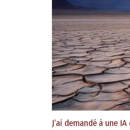
un
détail
J’ai demandé à une IA 