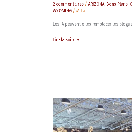
2 commentaires
/
ARIZONA
,
Bons Plans
,
C
WYOMING
/
Mika
Les IA peuvent elles remplacer les blogu
Lire la suite »
Bass
Pro
Shops,
immersion