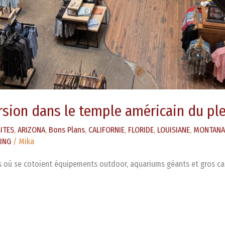
sion dans le temple américain du ple
SITES
,
ARIZONA
,
Bons Plans
,
CALIFORNIE
,
FLORIDE
,
LOUISIANE
,
MONTANA
ING
/
Mika
s où se cotoient équipements outdoor, aquariums géants et gros ca