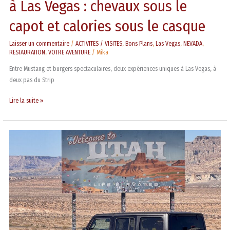
à Las Vegas : chevaux sous le
casque
capot et calories sous le casque
Laisser un commentaire
/
ACTIVITES / VISITES
,
Bons Plans
,
Las Vegas
,
NEVADA
,
RESTAURATION
,
VOTRE AVENTURE
/
Mika
Entre Mustang et burgers spectaculaires, deux expériences uniques à Las Vegas, à
deux pas du Strip
Lire la suite »
Road
trip
en
Jeep
Wrangler,
le
rêve
américain
(avec