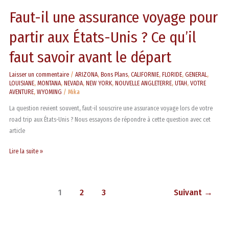
Ce
Faut-il une assurance voyage pour
qu’il
faut
partir aux États-Unis ? Ce qu’il
savoir
avant
faut savoir avant le départ
le
départ
Laisser un commentaire
/
ARIZONA
,
Bons Plans
,
CALIFORNIE
,
FLORIDE
,
GENERAL
,
LOUISIANE
,
MONTANA
,
NEVADA
,
NEW YORK
,
NOUVELLE ANGLETERRE
,
UTAH
,
VOTRE
AVENTURE
,
WYOMING
/
Mika
La question revient souvent, faut-il souscrire une assurance voyage lors de votre
road trip aux États-Unis ? Nous essayons de répondre à cette question avec cet
article
Lire la suite »
1
2
3
Suivant
→