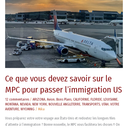
devez
savoir
sur
le
MPC
pour
passer
l’immigration
US
Ce que vous devez savoir sur le
MPC pour passer l’immigration US
12 commentaires
/
ARIZONA
,
Avion
,
Bons Plans
,
CALIFORNIE
,
FLORIDE
,
LOUISIANE
,
MONTANA
,
NEVADA
,
NEW YORK
,
NOUVELLE ANGLETERRE
,
TRANSPORTS
,
UTAH
,
VOTRE
AVENTURE
,
WYOMING
/
Mika
Vous préparez votre votre voyage aux États-Unis et redoutez les longues files
d’attente à l’immigration ? Bonne nouvelle, le MPC vous facilitera les choses !! On