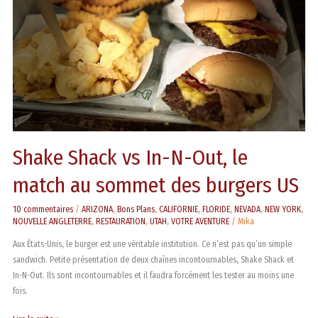
le
match
au
sommet
des
burgers
US
Shake Shack vs In-N-Out, le
match au sommet des burgers US
10 commentaires
/
ARIZONA
,
Bons Plans
,
CALIFORNIE
,
FLORIDE
,
NEVADA
,
NEW YORK
,
NOUVELLE ANGLETERRE
,
RESTAURATION
,
UTAH
,
VOTRE AVENTURE
/
Mika
Aux États-Unis, le burger est une véritable institution. Ce n’est pas qu’un simple
sandwich. Petite présentation de deux chaînes incontournables, Shake Shack et
In-N-Out. Ils sont incontournables et il faudra forcément les tester au moins une
fois.