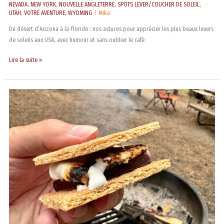
NEVADA
,
NEW YORK
,
NOUVELLE ANGLETERRE
,
SPOTS LEVER/COUCHER DE SOLEIL
,
UTAH
,
VOTRE AVENTURE
,
WYOMING
/
Mika
Du désert d’Arizona à la Floride : nos astuces pour apprécier les plus beaux levers
de soleils aux USA, avec humour et sans oublier le café
Lire la suite »
S’mores,
le
dessert
US
qui
fera
fondre
votre
cœur
et
collera
à