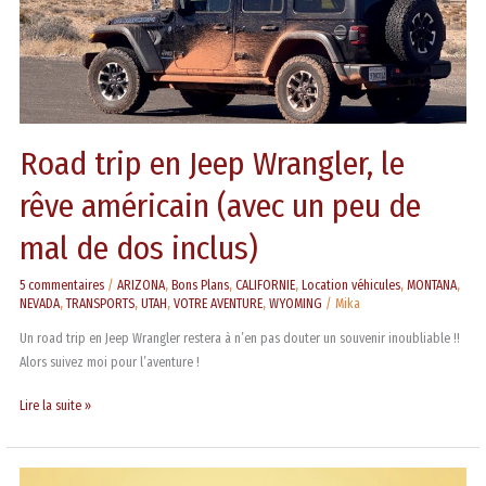
un
peu
de
mal
de
dos
Road trip en Jeep Wrangler, le
inclus)
rêve américain (avec un peu de
mal de dos inclus)
5 commentaires
/
ARIZONA
,
Bons Plans
,
CALIFORNIE
,
Location véhicules
,
MONTANA
,
NEVADA
,
TRANSPORTS
,
UTAH
,
VOTRE AVENTURE
,
WYOMING
/
Mika
Un road trip en Jeep Wrangler restera à n’en pas douter un souvenir inoubliable !!
Alors suivez moi pour l’aventure !
Lire la suite »
Lever