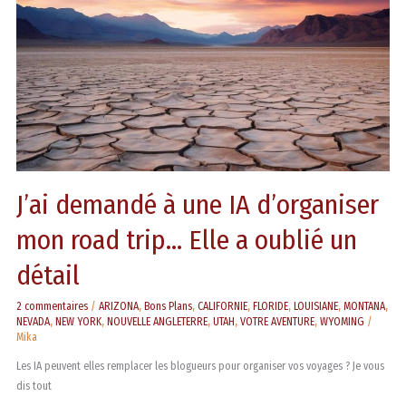
d’organiser
mon
road
trip…
Elle
a
oublié
un
détail
J’ai demandé à une IA d’organiser
mon road trip… Elle a oublié un
détail
2 commentaires
/
ARIZONA
,
Bons Plans
,
CALIFORNIE
,
FLORIDE
,
LOUISIANE
,
MONTANA
,
NEVADA
,
NEW YORK
,
NOUVELLE ANGLETERRE
,
UTAH
,
VOTRE AVENTURE
,
WYOMING
/
Mika
Les IA peuvent elles remplacer les blogueurs pour organiser vos voyages ? Je vous
dis tout