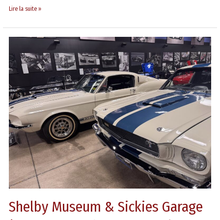
Lire la suite »
Shelby
Museum
&
Sickies
Garage
à
Las
Vegas
:
chevaux
sous
le
capot
et
calories
Shelby Museum & Sickies Garage
sous
le