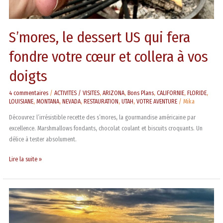
vos
doigts
S’mores, le dessert US qui fera
fondre votre cœur et collera à vos
doigts
4 commentaires
/
ACTIVITES / VISITES
,
ARIZONA
,
Bons Plans
,
CALIFORNIE
,
FLORIDE
,
LOUISIANE
,
MONTANA
,
NEVADA
,
RESTAURATION
,
UTAH
,
VOTRE AVENTURE
/
Mika
Découvrez l’irrésistible recette des s’mores, la gourmandise américaine par
excellence. Marshmallows fondants, chocolat coulant et biscuits croquants. Un
délice à tester absolument.
Lire la suite »
Ce
que
vous