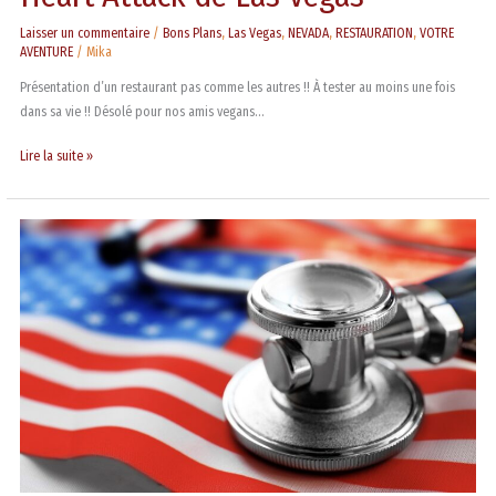
Laisser un commentaire
/
Bons Plans
,
Las Vegas
,
NEVADA
,
RESTAURATION
,
VOTRE
AVENTURE
/
Mika
Présentation d’un restaurant pas comme les autres !! À tester au moins une fois
dans sa vie !! Désolé pour nos amis vegans…
Lire la suite »
Faut-
il
une
assurance
voyage
pour
partir
aux
États-
Unis
?