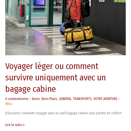
uniquement
avec
un
bagage
cabine
Voyager léger ou comment
survivre uniquement avec un
bagage cabine
6 commentaires
/
Avion
,
Bons Plans
,
GENERAL
,
TRANSPORTS
,
VOTRE AVENTURE
/
Mika
Découvrez comment voyager avec un seul bagage cabine sans perdre en confort
Lire la suite »