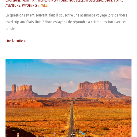
LOUISIANE
,
MONTANA
,
NEVADA
,
NEW YORK
,
NOUVELLE ANGLETERRE
,
UTAH
,
VOTRE
AVENTURE
,
WYOMING
/
Mika
La question revient souvent, faut-il souscrire une assurance voyage lors de votre
road trip aux États-Unis ? Nous essayons de répondre à cette question avec cet
article
Lire la suite »
La
Playlist
sur
la
route
avec
Mika,
pour
des
heures
de
musique