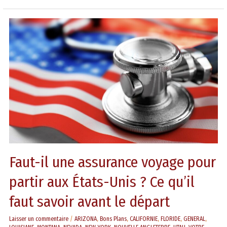
Faut-
il
une
assurance
voyage
pour
partir
aux
États-
Unis
?
Ce
Faut-il une assurance voyage pour
qu’il
faut
partir aux États-Unis ? Ce qu’il
savoir
avant
faut savoir avant le départ
le
départ
Laisser un commentaire
/
ARIZONA
,
Bons Plans
,
CALIFORNIE
,
FLORIDE
,
GENERAL
,