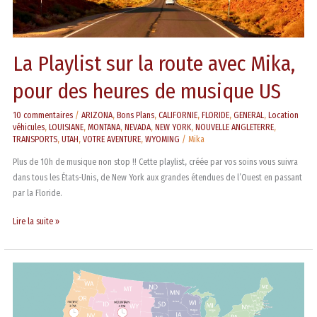
US
La Playlist sur la route avec Mika,
pour des heures de musique US
10 commentaires
/
ARIZONA
,
Bons Plans
,
CALIFORNIE
,
FLORIDE
,
GENERAL
,
Location
véhicules
,
LOUISIANE
,
MONTANA
,
NEVADA
,
NEW YORK
,
NOUVELLE ANGLETERRE
,
TRANSPORTS
,
UTAH
,
VOTRE AVENTURE
,
WYOMING
/
Mika
Plus de 10h de musique non stop !! Cette playlist, créée par vos soins vous suivra
dans tous les États-Unis, de New York aux grandes étendues de l’Ouest en passant
par la Floride.
Lire la suite »
Fuseaux
horaires,
décalage
horaire