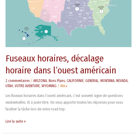
dans
l’ouest
américain
Fuseaux horaires, décalage
horaire dans l’ouest américain
2 commentaires
/
ARIZONA
,
Bons Plans
,
CALIFORNIE
,
GENERAL
,
MONTANA
,
NEVADA
,
UTAH
,
VOTRE AVENTURE
,
WYOMING
/
Mika
Les fuseaux horaires dans l’ouest américain, c’est souvent signe de questions
existentielles. Et à juste titre. On vous apporte toutes les réponses pour vous
faciliter la tâche lors de votre road trip.
Lire la suite »