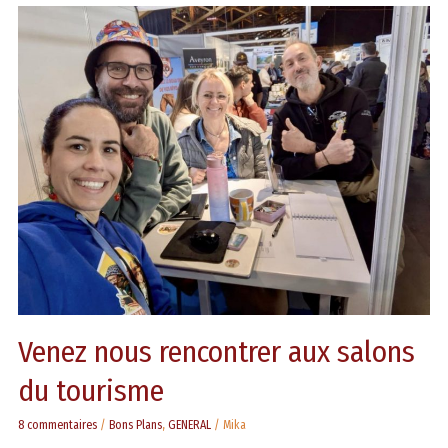
Venez
nous
rencontrer
aux
salons
du
tourisme
Venez nous rencontrer aux salons
du tourisme
8 commentaires
/
Bons Plans
,
GENERAL
/
Mika