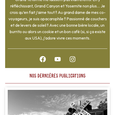
réfléchissant, Grand Canyon et Yosemite non plus… Je
crois qu’en fait j’aime tout !! Au grand dame de mes co-
voyageurs, je suis opacarophile !! Passionné de couchers
et de levers de soleil !! Avec une bonne bière locale, un
burrito ou alors un cookie et un bon café (si, si ça existe
aux USA), j’adore vivre ces moments.
F
Y
I
a
o
n
c
u
s
e
t
t
NOS DERNIÈRES PUBLICATIONS
b
u
a
o
b
g
o
e
r
k
a
m