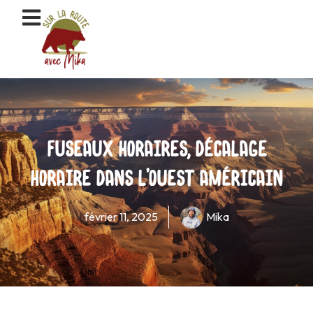
Aller
au
contenu
Fuseaux horaires, décalage
horaire dans l’ouest américain
février 11, 2025
Mika