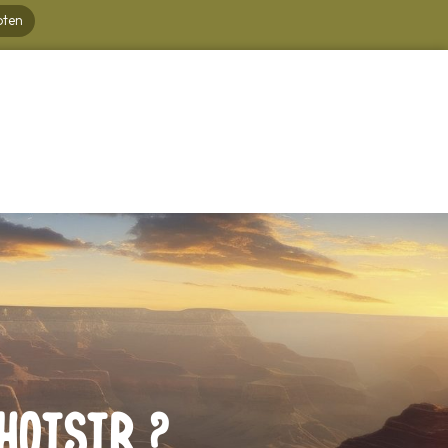
oten
hoisir ?