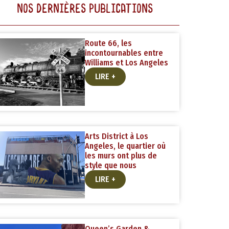
NOS DERNIÈRES PUBLICATIONS
Route 66, les
incontournables entre
Williams et Los Angeles
LIRE +
Arts District à Los
Angeles, le quartier où
les murs ont plus de
style que nous
LIRE +
Queen’s Garden &