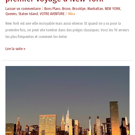
Laisser un commentaire
/
Bons Plans
,
Bronx
,
Brooklyn
,
Manhattan
,
NEW YORK
,
Queens
,
Staten Island
,
VOTRE AVENTURE
/
Mika
New York est une ville incroyable mais aussi intense. Et quand on y va pour la
première fois, on peut vite tomber dans des pièges classiques. Voici les 10 erreurs
les plus fréquentes et comment les éviter.
Lire la suite »
Gantry
Plaza
State
Park,
le
joyau
caché
avec
sa
vue