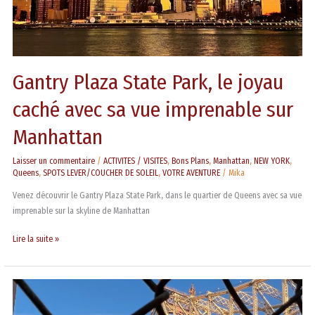
imprenable
sur
Manhattan
Gantry Plaza State Park, le joyau
caché avec sa vue imprenable sur
Manhattan
Laisser un commentaire
/
ACTIVITES / VISITES
,
Bons Plans
,
Manhattan
,
NEW YORK
,
Queens
,
SPOTS LEVER/COUCHER DE SOLEIL
,
VOTRE AVENTURE
/
Mika
Venez découvrir le Gantry Plaza State Park, dans le quartier de Queens avec sa vue
imprenable sur la skyline de Manhattan
Lire la suite »
Long
Island