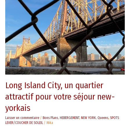
City,
un
quartier
attractif
pour
votre
séjour
new-
yorkais
Long Island City, un quartier
attractif pour votre séjour new-
yorkais
Laisser un commentaire
/
Bons Plans
,
HEBERGEMENT
,
NEW YORK
,
Queens
,
SPOTS
LEVER/COUCHER DE SOLEIL
/
Mika