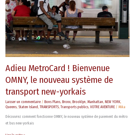
le
nouveau
système
de
transport
new-
yorkais
Adieu MetroCard ! Bienvenue
OMNY, le nouveau système de
transport new-yorkais
Laisser un commentaire
/
Bons Plans
,
Bronx
,
Brooklyn
,
Manhattan
,
NEW YORK
,
Queens
,
Staten Island
,
TRANSPORTS
,
Transports publics
,
VOTRE AVENTURE
/
Mika
Découvrez comment fonctionne OMNY, le nouveau système de paiement du métro
et bus new-yorkais