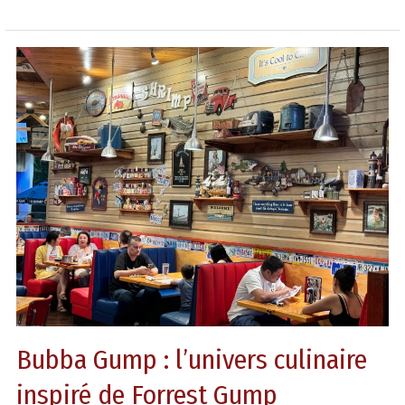
Bubba
Gump
:
l’univers
culinaire
inspiré
de
Forrest
Gump
Bubba Gump : l’univers culinaire
inspiré de Forrest Gump