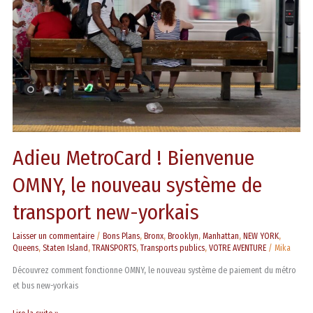
le
nouveau
système
de
transport
new-
yorkais
Adieu MetroCard ! Bienvenue
OMNY, le nouveau système de
transport new-yorkais
Laisser un commentaire
/
Bons Plans
,
Bronx
,
Brooklyn
,
Manhattan
,
NEW YORK
,
Queens
,
Staten Island
,
TRANSPORTS
,
Transports publics
,
VOTRE AVENTURE
/
Mika
Découvrez comment fonctionne OMNY, le nouveau système de paiement du métro
et bus new-yorkais