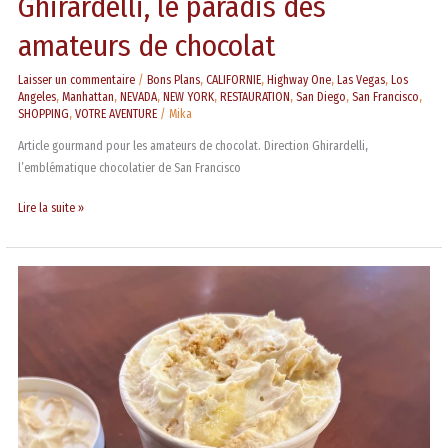
Ghirardelli, le paradis des
amateurs de chocolat
Laisser un commentaire
/
Bons Plans
,
CALIFORNIE
,
Highway One
,
Las Vegas
,
Los
Angeles
,
Manhattan
,
NEVADA
,
NEW YORK
,
RESTAURATION
,
San Diego
,
San Francisco
,
SHOPPING
,
VOTRE AVENTURE
/
Mika
Article gourmand pour les amateurs de chocolat. Direction Ghirardelli,
l’emblématique chocolatier de San Francisco
Lire la suite »
Le
Banana
Pudding
de
Magnolia
Bakery,
mamma
mia,