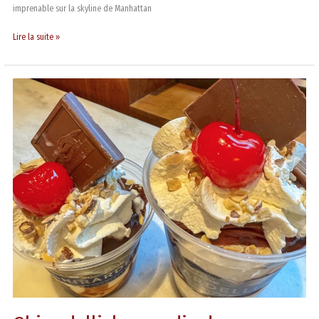
imprenable sur la skyline de Manhattan
Lire la suite »
Ghirardelli,
le
paradis
des
amateurs
de
chocolat