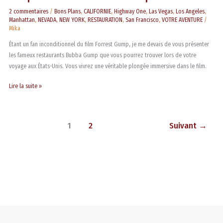
2 commentaires
/
Bons Plans
,
CALIFORNIE
,
Highway One
,
Las Vegas
,
Los Angeles
,
Manhattan
,
NEVADA
,
NEW YORK
,
RESTAURATION
,
San Francisco
,
VOTRE AVENTURE
/
Mika
Étant un fan inconditionnel du film Forrest Gump, je me devais de vous présenter
les fameux restaurants Bubba Gump que vous pourrez trouver lors de votre
voyage aux États-Unis. Vous vivrez une véritable plongée immersive dans le film.
Lire la suite »
1
2
Suivant
→