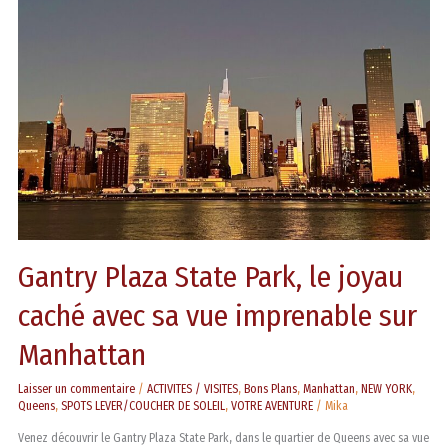
Park,
le
joyau
caché
avec
sa
vue
imprenable
sur
Manhattan
Gantry Plaza State Park, le joyau
caché avec sa vue imprenable sur
Manhattan
Laisser un commentaire
/
ACTIVITES / VISITES
,
Bons Plans
,
Manhattan
,
NEW YORK
,
Queens
,
SPOTS LEVER/COUCHER DE SOLEIL
,
VOTRE AVENTURE
/
Mika
Venez découvrir le Gantry Plaza State Park, dans le quartier de Queens avec sa vue