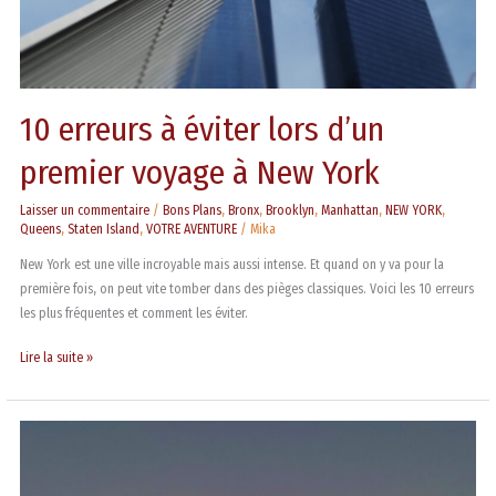
York
10 erreurs à éviter lors d’un
premier voyage à New York
Laisser un commentaire
/
Bons Plans
,
Bronx
,
Brooklyn
,
Manhattan
,
NEW YORK
,
Queens
,
Staten Island
,
VOTRE AVENTURE
/
Mika
New York est une ville incroyable mais aussi intense. Et quand on y va pour la
première fois, on peut vite tomber dans des pièges classiques. Voici les 10 erreurs
les plus fréquentes et comment les éviter.
Lire la suite »
Gantry
Plaza
State