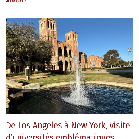
Lire la suite »
De
Los
Angeles
à
New
York,
visite
d’universités
emblématiques
De Los Angeles à New York, visite
d’universités emblématiques