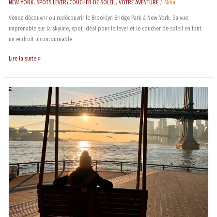
NEW YORK
,
SPOTS LEVER/COUCHER DE SOLEIL
,
VOTRE AVENTURE
/
Mika
Venez découvrir ou redécouvrir le Brooklyn Bridge Park à New York. Sa vue
imprenable sur la skyline, spot idéal pour le lever et le coucher de soleil en font
un endroit incontournable.
Lire la suite »
Pier
35,
pour
une
vue
imprenable
sur
l’East
River
et
Brooklyn