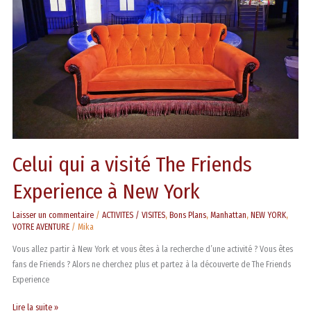
Friends
Experience
à
New
York
Celui qui a visité The Friends
Experience à New York
Laisser un commentaire
/
ACTIVITES / VISITES
,
Bons Plans
,
Manhattan
,
NEW YORK
,
VOTRE AVENTURE
/
Mika
Vous allez partir à New York et vous êtes à la recherche d’une activité ? Vous êtes
fans de Friends ? Alors ne cherchez plus et partez à la découverte de The Friends
Experience
Lire la suite »