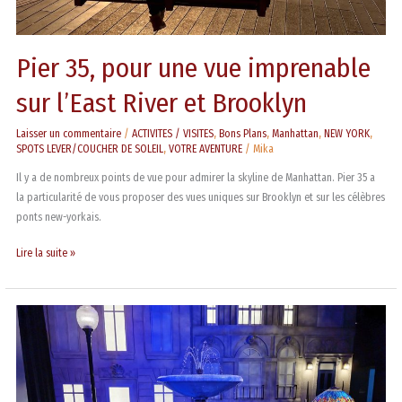
Pier 35, pour une vue imprenable
sur l’East River et Brooklyn
Laisser un commentaire
/
ACTIVITES / VISITES
,
Bons Plans
,
Manhattan
,
NEW YORK
,
SPOTS LEVER/COUCHER DE SOLEIL
,
VOTRE AVENTURE
/
Mika
Il y a de nombreux points de vue pour admirer la skyline de Manhattan. Pier 35 a
la particularité de vous proposer des vues uniques sur Brooklyn et sur les célèbres
ponts new-yorkais.
Lire la suite »
Celui
qui
a
visité
The