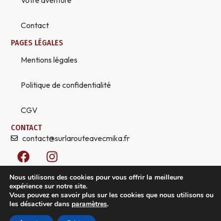
Contact
PAGES LÉGALES
Mentions légales
Politique de confidentialité
CGV
CONTACT
contact@surlarouteavecmika.fr
F
I
a
n
c
s
Nous utilisons des cookies pour vous offrir la meilleure
e
t
expérience sur notre site.
Vous pouvez en savoir plus sur les cookies que nous utilisons ou
b
a
les désactiver dans
paramètres
.
o
g
© 2026 Sur la route avec Mika, tous droits réservés. Créez