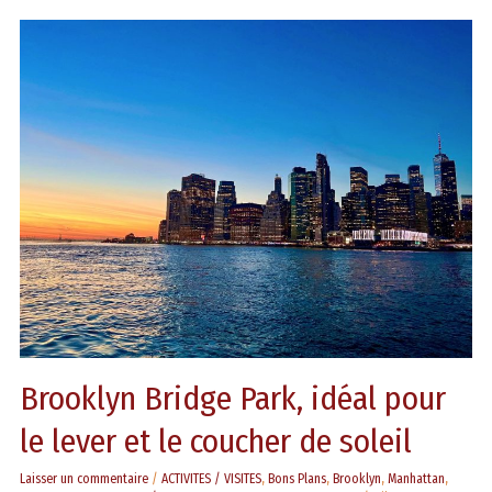
Brooklyn
Bridge
Park,
idéal
pour
le
lever
et
le
coucher
de
soleil
Brooklyn Bridge Park, idéal pour
le lever et le coucher de soleil
Laisser un commentaire
/
ACTIVITES / VISITES
,
Bons Plans
,
Brooklyn
,
Manhattan
,