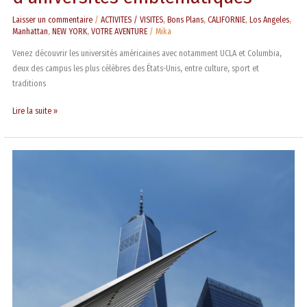
Laisser un commentaire
/
ACTIVITES / VISITES
,
Bons Plans
,
CALIFORNIE
,
Los Angeles
,
Manhattan
,
NEW YORK
,
VOTRE AVENTURE
/
Mika
Venez découvrir les universités américaines avec notamment UCLA et Columbia,
deux des campus les plus célèbres des États-Unis, entre culture, sport et
traditions
Lire la suite »
10
erreurs
à
éviter
lors
d’un
premier
voyage
à
New