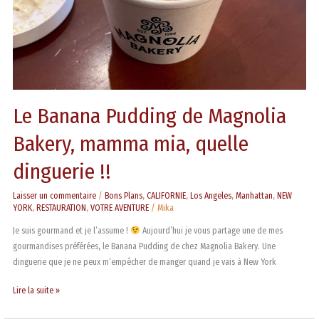
quelle
dinguerie
!!
Le Banana Pudding de Magnolia
Bakery, mamma mia, quelle
dinguerie !!
Laisser un commentaire
/
Bons Plans
,
CALIFORNIE
,
Los Angeles
,
Manhattan
,
NEW
YORK
,
RESTAURATION
,
VOTRE AVENTURE
/
Mika
Je suis gourmand et je l’assume !
Aujourd’hui je vous partage une de mes
gourmandises préférées, le Banana Pudding de chez Magnolia Bakery. Une
dinguerie que je ne peux m’empêcher de manger quand je vais à New York
Lire la suite »