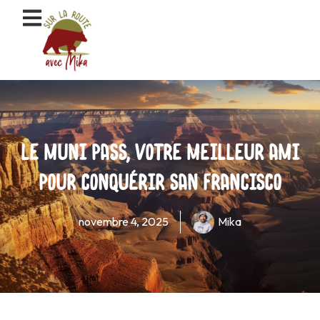
Aller
au
contenu
Le Muni pass, votre meilleur ami
pour conquérir San Francisco
novembre 4, 2025
Mika