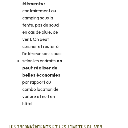
éléments
:
contrairement au
camping sous la
tente, pas de souci
en cas de pluie, de
vent. On peut
cuisiner et rester à
l’intérieur sans souci.
selon les endroits
on
peut réaliser de
belles économies
par rapport au
combo location de
voiture et nuit en
hôtel.
LES INCONVÉNIENTS ET LES LIMITES DU VAN