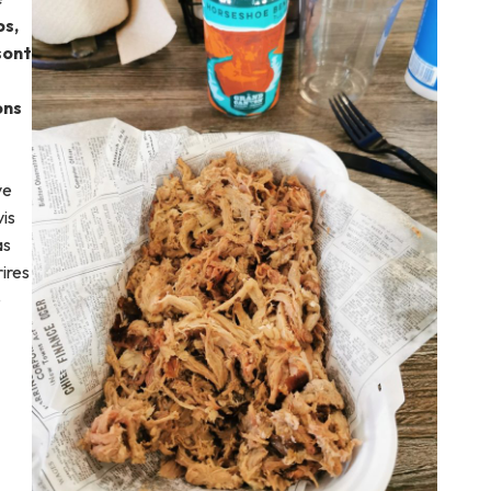
bs,
sont
ons
ve
vis
as
ires
e