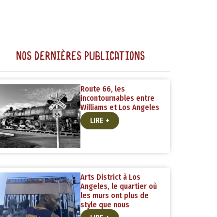
NOS DERNIÈRES PUBLICATIONS
Route 66, les
incontournables entre
Williams et Los Angeles
LIRE +
Arts District à Los
Angeles, le quartier où
les murs ont plus de
style que nous