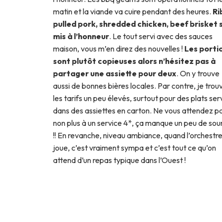
matin et la viande va cuire pendant des heures.
Ri
pulled pork, shredded chicken, beef brisket 
mis à l’honneur
. Le tout servi avec des sauces
maison, vous m’en direz des nouvelles !
Les porti
sont plutôt copieuses alors n’hésitez pas à
partager une assiette pour deux
. On y trouve
aussi de bonnes bières locales. Par contre, je trou
les tarifs un peu élevés, surtout pour des plats ser
dans des assiettes en carton. Ne vous attendez p
non plus à un service 4*, ça manque un peu de sour
!! En revanche, niveau ambiance, quand l’orchestr
joue, c’est vraiment sympa et c’est tout ce qu’on
attend d’un repas typique dans l’Ouest !