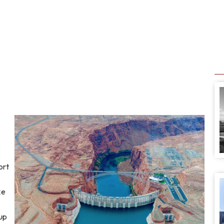
ort
ke
oup