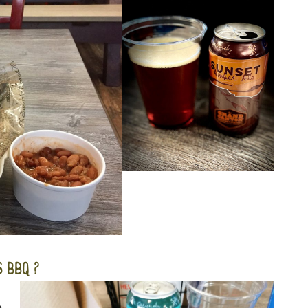
 BBQ ?
e