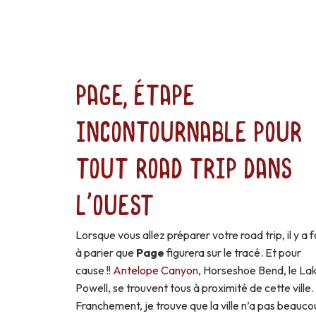
Page, étape
incontournable pour
tout road trip dans
l'Ouest
Lorsque vous allez préparer votre road trip, il y a f
à parier que
Page
figurera sur le tracé. Et pour
cause !!
Antelope Canyon
, Horseshoe Bend, le La
Powell, se trouvent tous à proximité de cette ville.
Franchement, je trouve que la ville n’a pas beauc