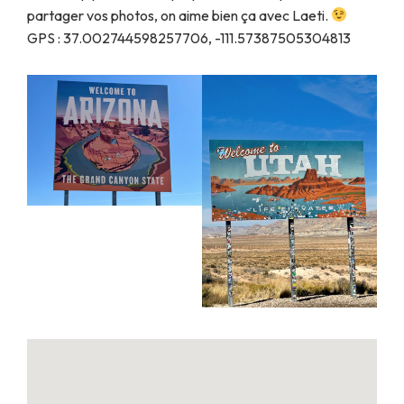
partager vos photos, on aime bien ça avec Laeti.
GPS : 37.002744598257706, -111.57387505304813