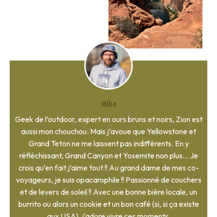
Mika
Geek de l’outdoor, expert en ours bruns et noirs, Zion est
aussi mon chouchou. Mais j’avoue que Yellowstone et
Grand Teton ne me laissent pas indifférents. En y
réfléchissant, Grand Canyon et Yosemite non plus… Je
crois qu’en fait j’aime tout !! Au grand dame de mes co-
voyageurs, je suis opacarophile !! Passionné de couchers
et de levers de soleil !! Avec une bonne bière locale, un
burrito ou alors un cookie et un bon café (si, si ça existe
aux USA), j’adore vivre ces moments.