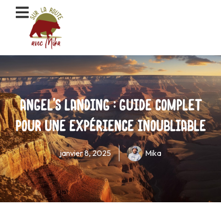
Aller
au
contenu
Angel’s Landing : guide complet
pour une expérience inoubliable
janvier 8, 2025
Mika