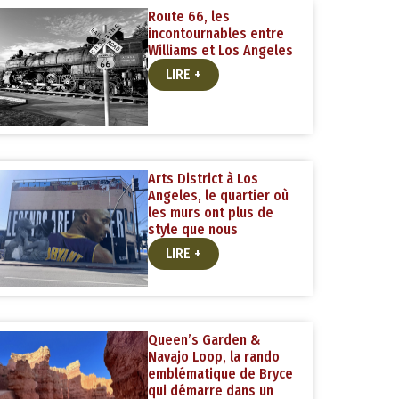
Route 66, les
incontournables entre
Williams et Los Angeles
LIRE +
Arts District à Los
Angeles, le quartier où
les murs ont plus de
style que nous
LIRE +
Queen’s Garden &
Navajo Loop, la rando
emblématique de Bryce
qui démarre dans un