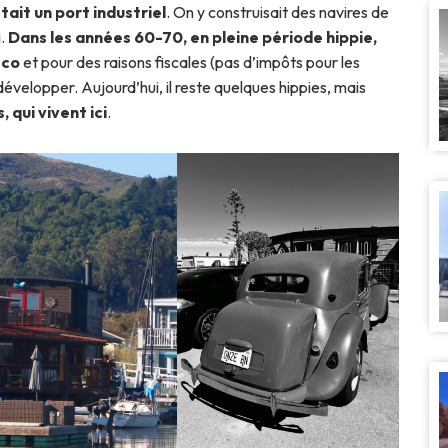
tait un port industriel
. On y construisait des navires de
i.
Dans les années 60-70, en pleine période hippie,
sco
et pour des raisons fiscales (pas d’impôts pour les
elopper. Aujourd’hui, il reste quelques hippies, mais
 qui vivent ici
.