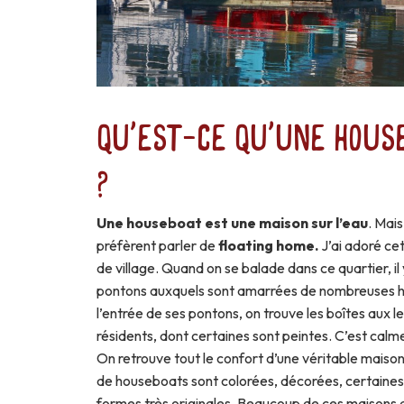
Qu'est-ce qu'une hous
?
Une houseboat est une maison sur l’eau
. Mais
préfèrent parler de
floating home.
J’ai adoré ce
de village. Quand on se balade dans ce quartier, il 
pontons auxquels sont amarrées de nombreuses 
l’entrée de ses pontons, on trouve les boîtes aux l
résidents, dont certaines sont peintes. C’est calme
On retrouve tout le confort d’une véritable mais
de houseboats sont colorées, décorées, certaines
formes très originales. Beaucoup de ces maisons 