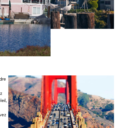
ndre
ez
eil,
uvez