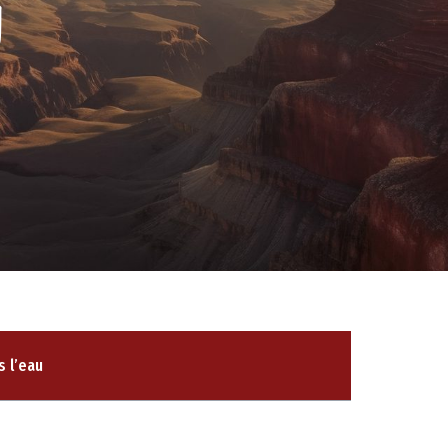
u
s l’eau