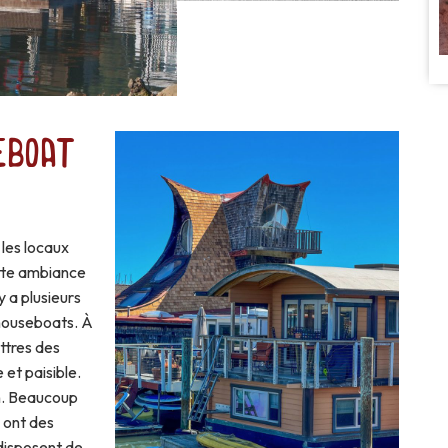
eboat
 les locaux
tte ambiance
y a plusieurs
houseboats. À
ettres des
 et paisible.
on. Beaucoup
 ont des
disposent de