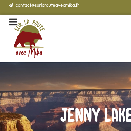
Aller
contact@surlarouteavecmika.fr
au
contenu
Jenny Lake