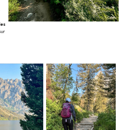
s
des
sur