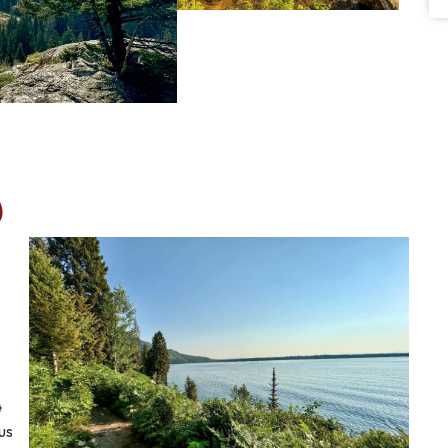
d
4
us