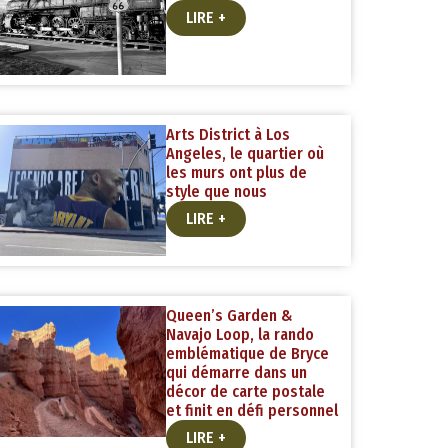
LIRE +
Arts District à Los
Angeles, le quartier où
les murs ont plus de
style que nous
LIRE +
Queen’s Garden &
Navajo Loop, la rando
emblématique de Bryce
qui démarre dans un
décor de carte postale
et finit en défi personnel
LIRE +