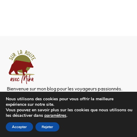
Bienvenue sur mon blog pour les voyageurs passionnés.
Itinéraires, conseils et road trips testés sur le terrain, en
Nous utilisons des cookies pour vous offrir la meilleure
short ou en bob, prenez la route avec moi.
expérience sur notre site.
Vous pouvez en savoir plus sur les cookies que nous utilisons ou
NAVIGATION
les désactiver dans
paramètres
.
Accueil
Accepter
Rejeter
À propos